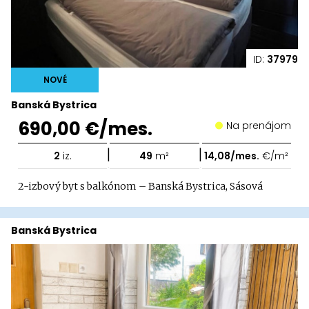
ID:
37979
NOVÉ
Banská Bystrica
690,00 €/mes.
Na prenájom
|
|
2
iz.
49
m²
14,08/mes.
€/m²
2-izbový byt s balkónom – Banská Bystrica, Sásová
Banská Bystrica