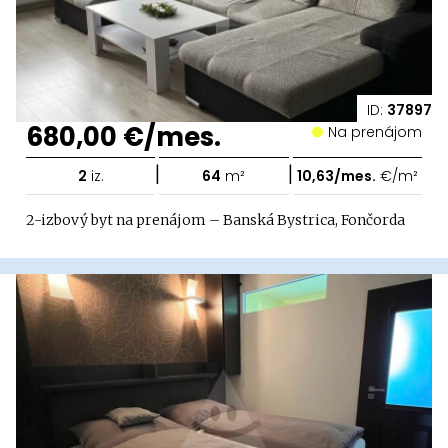
ID:
37897
680,00 €/mes.
Na prenájom
|
|
2
iz.
64
m²
10,63/mes.
€/m²
2-izbový byt na prenájom – Banská Bystrica, Fončorda