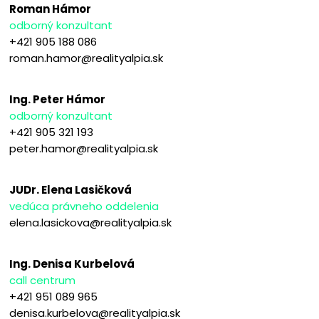
Roman Hámor
odborný konzultant
+421 905 188 086
roman.hamor@realityalpia.sk
Ing. Peter Hámor
odborný konzultant
+421 905 321 193
peter.hamor@realityalpia.sk
JUDr. Elena Lasičková
vedúca právneho oddelenia
elena.lasickova@realityalpia.sk
Ing. Denisa Kurbelová
call centrum
+421 951 089 965
denisa.kurbelova@realityalpia.sk