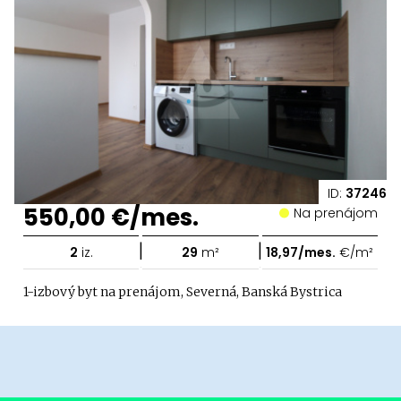
ID:
37246
550,00 €/mes.
Na prenájom
|
|
2
iz.
29
m²
18,97/mes.
€/m²
1-izbový byt na prenájom, Severná, Banská Bystrica