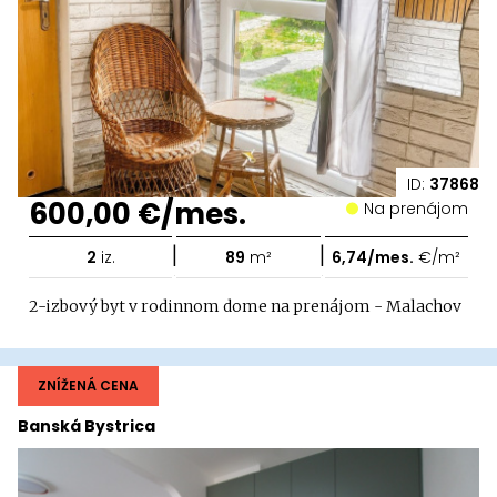
ID:
37868
600,00 €/mes.
Na prenájom
|
|
2
iz.
89
m²
6,74/mes.
€/m²
2-izbový byt v rodinnom dome na prenájom - Malachov
ZNÍŽENÁ CENA
Banská Bystrica