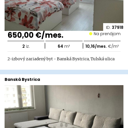
ID:
37918
650,00 €/mes.
Na prenájom
|
|
2
iz.
64
m²
10,16/mes.
€/m²
2-izbový zariadený byt - Banská Bystrica, Tulská ulica
Banská Bystrica