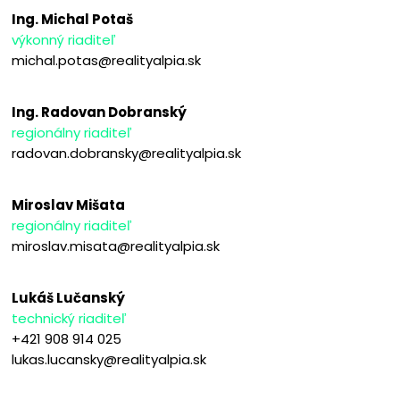
Ing. Michal Potaš
výkonný riaditeľ
michal.potas@realityalpia.sk
Ing. Radovan Dobranský
regionálny riaditeľ
radovan.dobransky@realityalpia.sk
Miroslav Mišata
regionálny riaditeľ
miroslav.misata@realityalpia.sk
Lukáš Lučanský
technický riaditeľ
+421 908 914 025
lukas.lucansky@realityalpia.sk