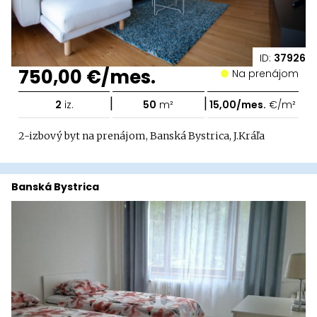
ID:
37926
750,00 €/mes.
Na prenájom
|
|
2
iz.
50
m²
15,00/mes.
€/m²
2-izbový byt na prenájom, Banská Bystrica, J.Kráľa
Banská Bystrica