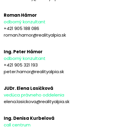
Roman Hámor
odborný konzultant
+421 905 188 086
roman.hamor@realityalpia.sk
Ing. Peter Hámor
odborný konzultant
+421 905 321 193
peter.hamor@realityalpia.sk
JUDr. Elena Lasičková
vedúca právneho oddelenia
elena.lasickova@realityalpia.sk
Ing. Denisa Kurbelová
call centrum