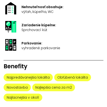
Nehnuteľnosť obsahuje:
výťah, kúpeľňa, WC
Zariadenie kúpelne:
Sprchovací kút
Parkovanie:
vyhradené parkovanie
Benefity
Najpredávanejšia lokalita
Obľúbená lokalita
Novostavba
Najlepšia cena za m2
Najlacnejšia v okolí