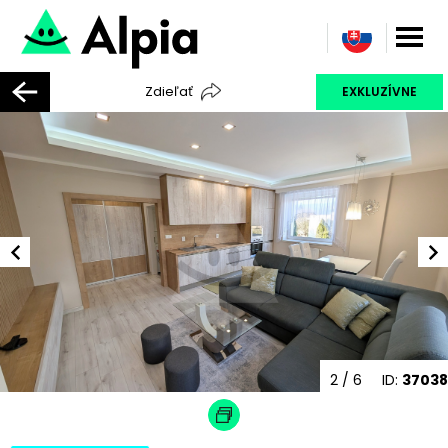
Zdieľať
EXKLUZÍVNE
2
/ 6
ID:
37038