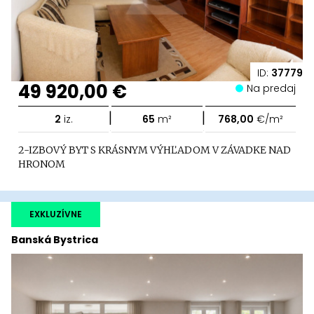
ID:
37779
49 920,00 €
Na predaj
|
|
2
iz.
65
m²
768,00
€/m²
2-IZBOVÝ BYT S KRÁSNYM VÝHĽADOM V ZÁVADKE NAD
HRONOM
EXKLUZÍVNE
Banská Bystrica