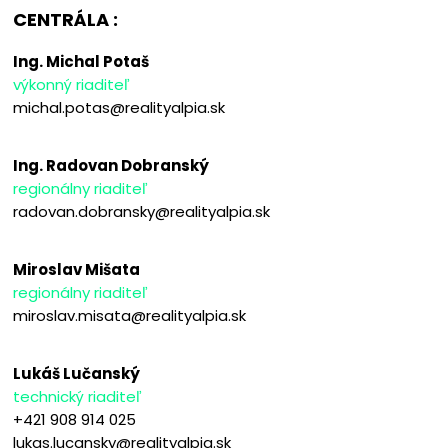
CENTRÁLA :
Ing. Michal Potaš
výkonný riaditeľ
michal.potas@realityalpia.sk
Ing. Radovan Dobranský
regionálny riaditeľ
radovan.dobransky@realityalpia.sk
Miroslav Mišata
regionálny riaditeľ
miroslav.misata@realityalpia.sk
Lukáš Lučanský
technický riaditeľ
+421 908 914 025
lukas.lucansky@realityalpia.sk