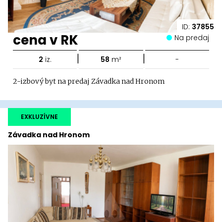
ID:
37855
cena v RK
Na predaj
|
|
2
iz.
58
m²
-
2-izbový byt na predaj Závadka nad Hronom
EXKLUZÍVNE
Závadka nad Hronom