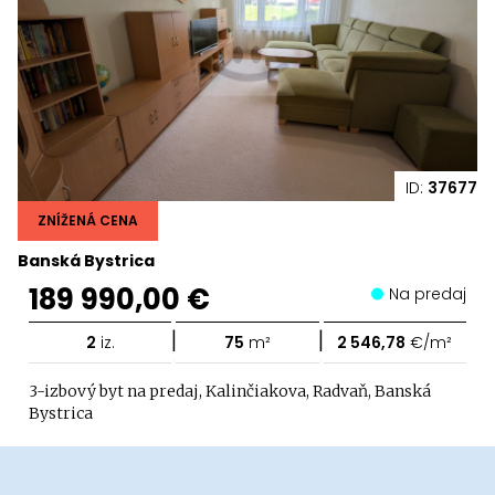
ID:
37677
ZNÍŽENÁ CENA
Banská Bystrica
189 990,00 €
Na predaj
|
|
2
iz.
75
m²
2 546,78
€/m²
3-izbový byt na predaj, Kalinčiakova, Radvaň, Banská
Bystrica