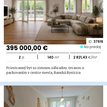
ID:
37616
395 000,00 €
Na predaj
|
|
2
iz.
140
m²
2 821,43
€/m²
Priestranný byt so zimnou záhradou, terasou a
parkovaním v centre mesta, Banská Bystrica