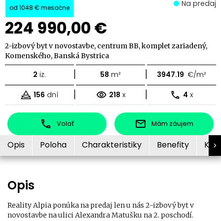
Na predaj
od
1048 €
mesačne
224 990,00 €
2-izbový byt v novostavbe, centrum BB, komplet zariadený,
Komenského, Banská Bystrica
|
|
2
iz.
58
m²
3947.19
€/m²
|
|
156
dní
218
x
4
x
Volať
Mám záujem
Opis
Poloha
Charakteristiky
Benefity
Kon
Opis
Reality Alpia ponúka na predaj len u nás 2-izbový byt v
novostavbe na ulici Alexandra Matušku na 2. poschodí.