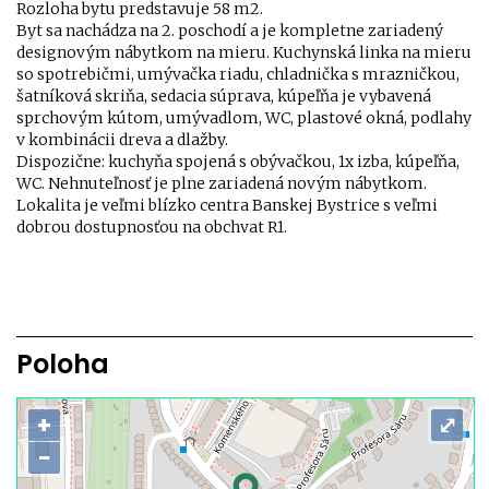
Rozloha bytu predstavuje 58 m2.
Byt sa nachádza na 2. poschodí a je kompletne zariadený
designovým nábytkom na mieru. Kuchynská linka na mieru
so spotrebičmi, umývačka riadu, chladnička s mrazničkou,
šatníková skriňa, sedacia súprava, kúpeľňa je vybavená
sprchovým kútom, umývadlom, WC, plastové okná, podlahy
v kombinácii dreva a dlažby.
Dispozične: kuchyňa spojená s obývačkou, 1x izba, kúpeľňa,
WC. Nehnuteľnosť je plne zariadená novým nábytkom.
Lokalita je veľmi blízko centra Banskej Bystrice s veľmi
dobrou dostupnosťou na obchvat R1.
Poloha
+
⤢
−