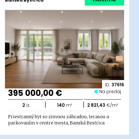
ID:
37616
395 000,00 €
Na predaj
|
|
2
iz.
140
m²
2 821,43
€/m²
Priestranný byt so zimnou záhradou, terasou a
parkovaním v centre mesta, Banská Bystrica