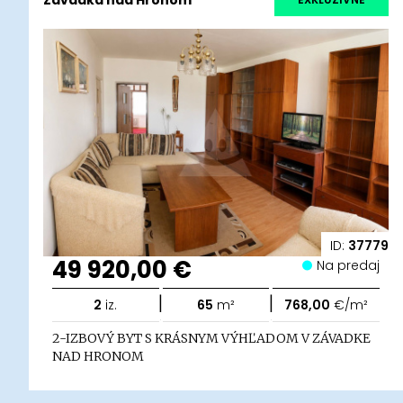
ID:
37779
49 920,00 €
Na predaj
|
|
2
iz.
65
m²
768,00
€/m²
2-IZBOVÝ BYT S KRÁSNYM VÝHĽADOM V ZÁVADKE
NAD HRONOM