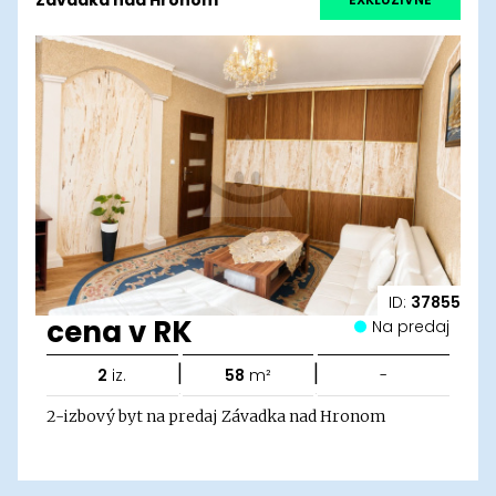
ID:
37855
cena v RK
Na predaj
|
|
2
iz.
58
m²
-
2-izbový byt na predaj Závadka nad Hronom