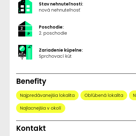
Stav nehnuteľnosti:
nová nehnuteľnosť
Poschodie:
2. poschodie
Zariadenie kúpelne:
Sprchovací kút
Benefity
Najpredávanejšia lokalita
Obľúbená lokalita
N
Najlacnejšia v okolí
Kontakt