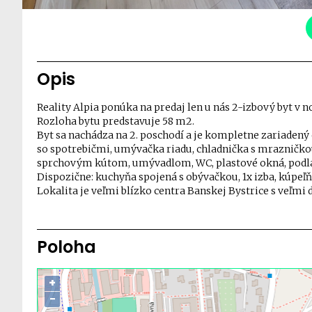
Opis
Reality Alpia ponúka na predaj len u nás 2-izbový byt v 
Rozloha bytu predstavuje 58 m2.
Byt sa nachádza na 2. poschodí a je kompletne zariade
so spotrebičmi, umývačka riadu, chladnička s mrazničkou
sprchovým kútom, umývadlom, WC, plastové okná, podlah
Dispozične: kuchyňa spojená s obývačkou, 1x izba, kúpe
Lokalita je veľmi blízko centra Banskej Bystrice s veľmi
Poloha
+
−