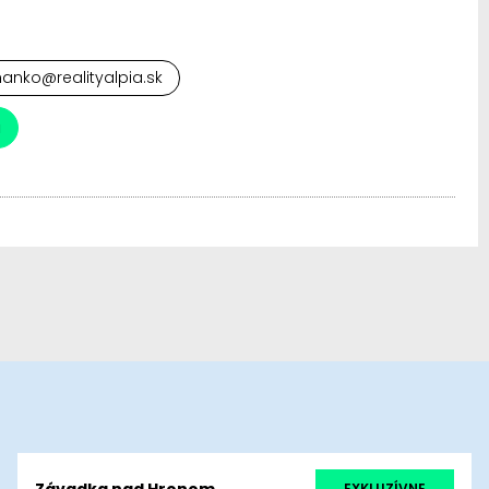
hanko@realityalpia.sk
a
Závadka nad Hronom
EXKLUZÍVNE