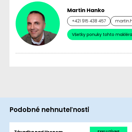
Martin Hanko
+421 915 438 457
martin.
Všetky ponuky tohto maklér
Podobné nehnuteľnosti
Závadka nad Hronom
EXKLUZÍVNE