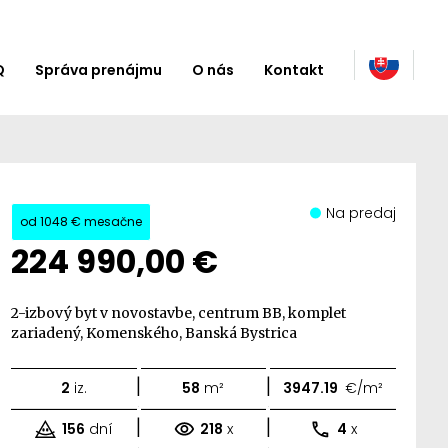
Q
Správa prenájmu
O nás
Kontakt
Na predaj
od
1048 €
mesačne
224 990,00 €
2-izbový byt v novostavbe, centrum BB, komplet
zariadený, Komenského, Banská Bystrica
|
|
2
iz.
58
m²
3947.19
€/m²
|
|
156
dní
218
x
4
x