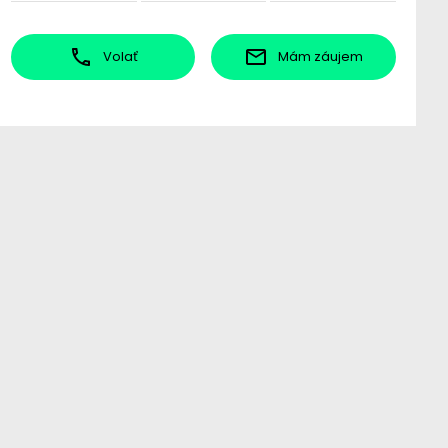
Volať
Mám záujem