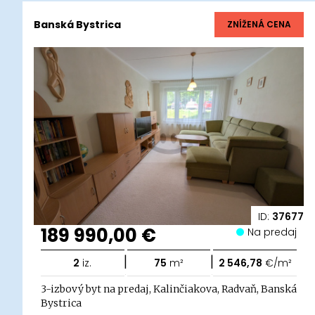
Banská Bystrica
ZNÍŽENÁ CENA
ID:
37677
189 990,00 €
Na predaj
|
|
2
iz.
75
m²
2 546,78
€/m²
3-izbový byt na predaj, Kalinčiakova, Radvaň, Banská
Bystrica