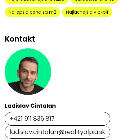
Najlepšia cena za m2
Najlacnejšia v okolí
Kontakt
Ladislav Čintalan
+421 911 836 817
ladislav.cintalan@realityalpia.sk