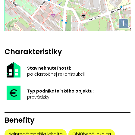
i
Charakteristiky
Stav nehnuteľnosti:
po čiastočnej rekonštrukcii
Typ podnikateľského objektu:
prevádzky
Benefity
Najpredávanejšia lokalita
Obľúbená lokalita