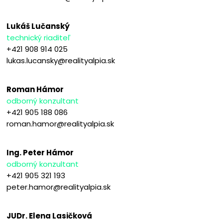
Lukáš Lučanský
technický riaditeľ
+421 908 914 025
lukas.lucansky@realityalpia.sk
Roman Hámor
odborný konzultant
+421 905 188 086
roman.hamor@realityalpia.sk
Ing. Peter Hámor
odborný konzultant
+421 905 321 193
peter.hamor@realityalpia.sk
JUDr. Elena Lasičková