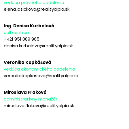
vedúca právneho oddelenia
elena.lasickova@realityalpia.sk
Ing. Denisa Kurbelová
call centrum
+421 951 089 965
denisa.kurbelova@realityalpia.sk
Veronika Kopkášová
vedúca ekonomického oddelenia
veronika.kopkasova@realityalpia.sk
Miroslava Fľaková
administratívny manažér
miroslava.flakova@realityalpia.sk