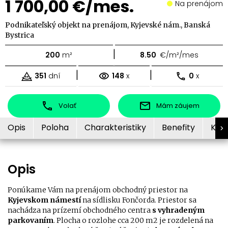
1 700,00 €/mes.
Na prenájom
Podnikateľský objekt na prenájom, Kyjevské nám., Banská
Bystrica
|
200
m²
8.50
€/m²/mes
|
|
351
dní
148
x
0
x
Volať
Mám záujem
Opis
Poloha
Charakteristiky
Benefity
Kon
Opis
Ponúkame Vám na prenájom obchodný priestor na
Kyjevskom námestí
na sídlisku Fončorda. Priestor sa
nachádza na prízemí obchodného centra
s vyhradeným
parkovaním
. Plocha o rozlohe cca 200 m2 je rozdelená na