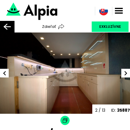
Zdieľať
EXKLUZÍVNE
2
/ 13
ID:
35887