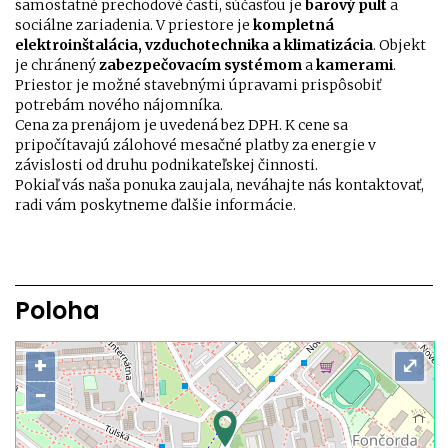
samostatné prechodové časti, súčasťou je
barový pult
a
sociálne zariadenia. V priestore je
kompletná
elektroinštalácia, vzduchotechnika a klimatizácia
. Objekt
je chránený
zabezpečovacím systémom
a
kamerami
.
Priestor je možné stavebnými úpravami prispôsobiť
potrebám nového nájomníka.
Cena za prenájom je uvedená bez DPH. K cene sa
pripočítavajú zálohové mesačné platby za energie v
závislosti od druhu podnikateľskej činnosti.
Pokiaľ vás naša ponuka zaujala, neváhajte nás kontaktovať,
radi vám poskytneme ďalšie informácie.
Poloha
+
⤢
−