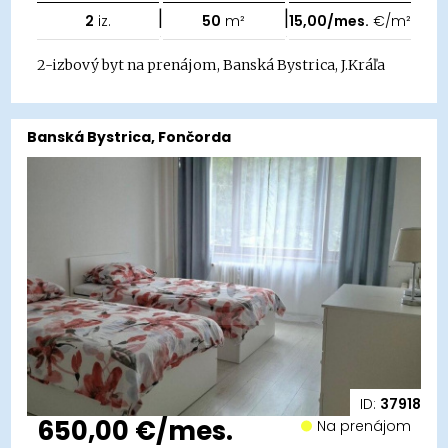
|
|
2
iz.
50
m²
15,00/mes.
€/m²
2-izbový byt na prenájom, Banská Bystrica, J.Kráľa
Banská Bystrica, Fončorda
ID:
37918
650,00 €/mes.
Na prenájom