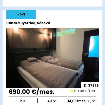
NOVÉ
Banská Bystrica, Sásová
ID:
37979
690,00 €/mes.
Na prenájom
|
|
2
iz.
49
m²
14,08/mes.
€/m²