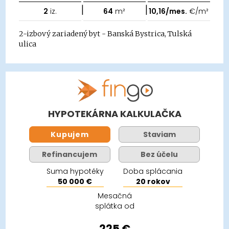
|
|
2
iz.
64
m²
10,16/mes.
€/m²
2-izbový zariadený byt - Banská Bystrica, Tulská
ulica
HYPOTEKÁRNA KALKULAČKA
Kupujem
Staviam
Refinancujem
Bez účelu
Suma hypotéky
Doba splácania
50 000 €
20 rokov
Mesačná
splátka od
225 €