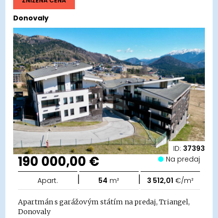
ZNÍŽENÁ CENA
Donovaly
ID:
37393
190 000,00 €
Na predaj
|
|
Apart.
54
m²
3 512,01
€/m²
Apartmán s garážovým státím na predaj, Triangel,
Donovaly