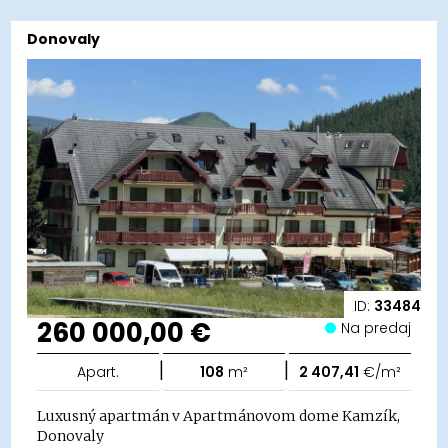
Donovaly
ID:
33484
260 000,00 €
Na predaj
|
|
Apart.
108
m²
2 407,41
€/m²
Luxusný apartmán v Apartmánovom dome Kamzík,
Donovaly