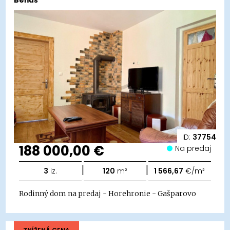
Beňuš
ID:
37754
188 000,00 €
Na predaj
|
|
3
iz.
120
m²
1 566,67
€/m²
Rodinný dom na predaj - Horehronie - Gašparovo