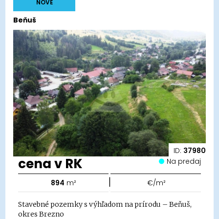
NOVÉ
Beňuš
ID:
37980
cena v RK
Na predaj
|
894
m²
€/m²
Stavebné pozemky s výhľadom na prírodu – Beňuš,
okres Brezno