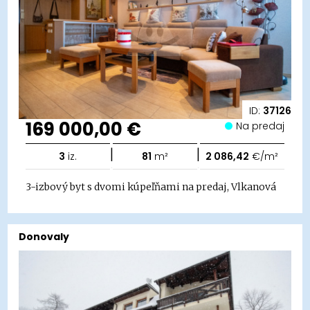
ID:
37126
169 000,00 €
Na predaj
|
|
3
iz.
81
m²
2 086,42
€/m²
3-izbový byt s dvomi kúpeľňami na predaj, Vlkanová
Donovaly