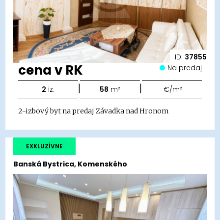
ID:
37855
cena v RK
Na predaj
|
|
2
iz.
58
m²
€/m²
2-izbový byt na predaj Závadka nad Hronom
EXKLUZÍVNE
Banská Bystrica, Komenského