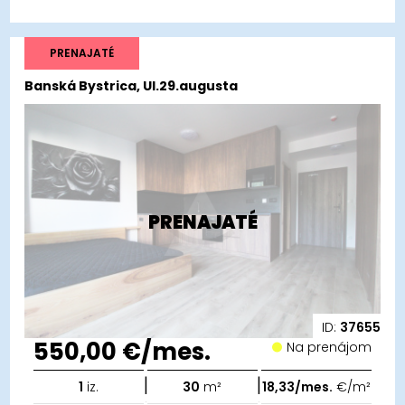
PRENAJATÉ
Banská Bystrica, Ul.29.augusta
PRENAJATÉ
ID:
37655
550,00 €/mes.
Na prenájom
|
|
1
iz.
30
m²
18,33/mes.
€/m²