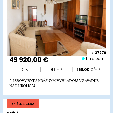
ID:
37779
49 920,00 €
Na predaj
|
|
2
iz.
65
m²
768,00
€/m²
2-IZBOVÝ BYT S KRÁSNYM VÝHĽADOM V ZÁVADKE
NAD HRONOM
ZNÍŽENÁ CENA