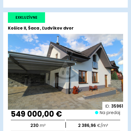
EXKLUZÍVNE
Košice II, Šaca , Ľudvíkov dvor
ID:
35961
549 000,00 €
Na predaj
|
230
m²
2 386,96
€/m²