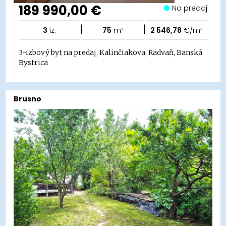
189 990,00 €
Na predaj
|
|
3
iz.
75
m²
2 546,78
€/m²
3-izbový byt na predaj, Kalinčiakova, Radvaň, Banská
Bystrica
Brusno