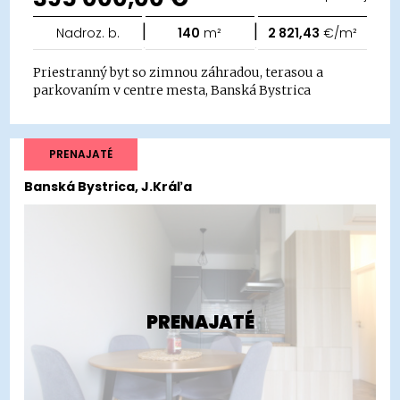
|
|
Nadroz. b.
140
m²
2 821,43
€/m²
Priestranný byt so zimnou záhradou, terasou a
parkovaním v centre mesta, Banská Bystrica
PRENAJATÉ
Banská Bystrica, J.Kráľa
PRENAJATÉ