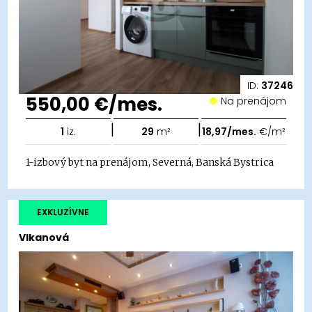
ID:
37246
550,00 €/mes.
Na prenájom
|
|
1
iz.
29
m²
18,97/mes.
€/m²
1-izbový byt na prenájom, Severná, Banská Bystrica
EXKLUZÍVNE
Vlkanová