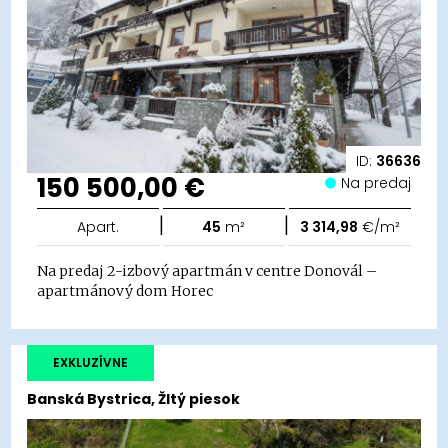
ID:
36636
150 500,00 €
Na predaj
|
|
Apart.
45
m²
3 314,98
€/m²
Na predaj 2-izbový apartmán v centre Donovál –
apartmánový dom Horec
EXKLUZÍVNE
Banská Bystrica, Žltý piesok