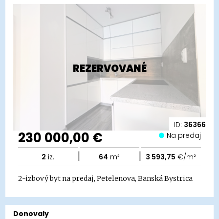
REZERVOVANÉ
ID:
36366
230 000,00 €
Na predaj
|
|
2
iz.
64
m²
3 593,75
€/m²
2-izbový byt na predaj, Petelenova, Banská Bystrica
Donovaly