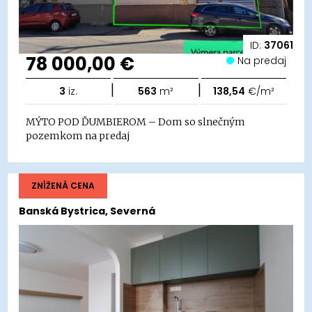
ID:
37061
78 000,00 €
Na predaj
|
|
3
iz.
563
m²
138,54
€/m²
MÝTO POD ĎUMBIEROM – Dom so slnečným
pozemkom na predaj
ZNÍŽENÁ CENA
Banská Bystrica, Severná