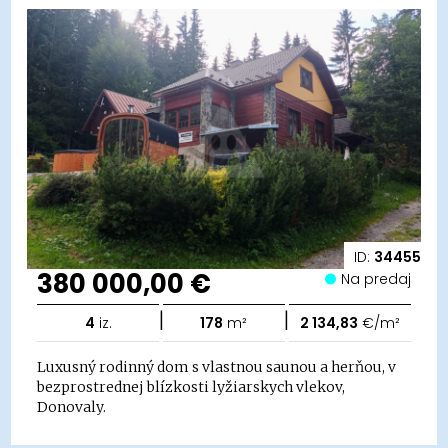
ID:
34455
380 000,00 €
Na predaj
|
|
4
iz.
178
m²
2 134,83
€/m²
Luxusný rodinný dom s vlastnou saunou a herňou, v
bezprostrednej blízkosti lyžiarskych vlekov,
Donovaly.