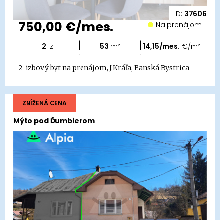
ID:
37606
750,00 €/mes.
Na prenájom
|
|
2
iz.
53
m²
14,15/mes.
€/m²
2-izbový byt na prenájom, J.Kráľa, Banská Bystrica
ZNÍŽENÁ CENA
Mýto pod Ďumbierom