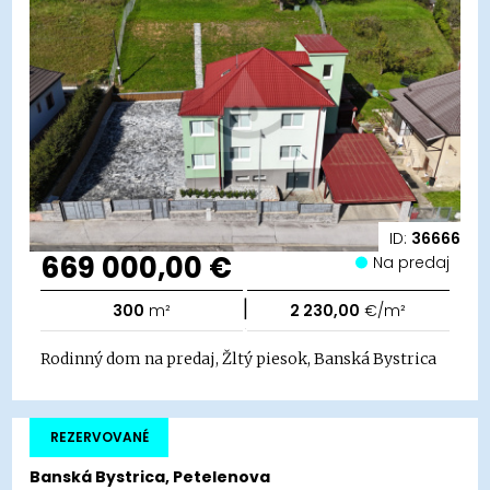
ID:
36666
669 000,00 €
Na predaj
|
300
m²
2 230,00
€/m²
Rodinný dom na predaj, Žltý piesok, Banská Bystrica
REZERVOVANÉ
Banská Bystrica, Petelenova