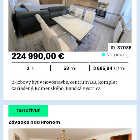
ID:
37038
224 990,00 €
Na predaj
|
|
2
iz.
58
m²
3 885,84
€/m²
2-izbový byt v novostavbe, centrum BB, komplet
zariadený, Komenského, Banská Bystrica
EXKLUZÍVNE
Závadka nad Hronom