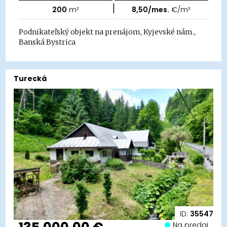
|
200
m²
8,50/mes.
€/m²
Podnikateľský objekt na prenájom, Kyjevské nám.,
Banská Bystrica
Turecká
ID:
35547
Na predaj