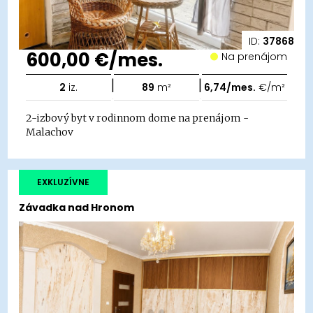
ID:
37868
600,00 €/mes.
Na prenájom
|
|
2
iz.
89
m²
6,74/mes.
€/m²
2-izbový byt v rodinnom dome na prenájom -
Malachov
EXKLUZÍVNE
Závadka nad Hronom