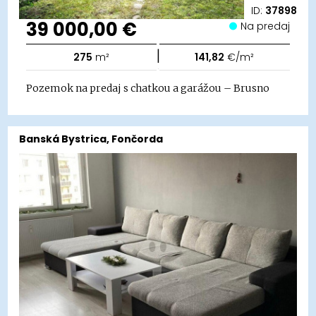
ID:
37898
39 000,00 €
Na predaj
|
275
m²
141,82
€/m²
Pozemok na predaj s chatkou a garážou – Brusno
Banská Bystrica, Fončorda