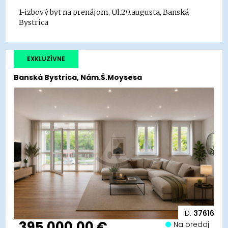
1-izbový byt na prenájom, Ul.29.augusta, Banská
Bystrica
EXKLUZÍVNE
Banská Bystrica, Nám.Š.Moysesa
ID:
37616
395 000,00 €
Na predaj