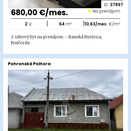
ID:
37897
680,00 €/mes.
Na prenájom
|
|
2
iz.
64
m²
10,63/mes.
€/m²
2-izbový byt na prenájom – Banská Bystrica,
Fončorda
Pohronská Polhora