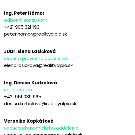
Ing. Peter Hámor
odborný konzultant
+421 905 321 193
peter.hamor@realityalpia.sk
JUDr. Elena Lasičková
vedúca právneho oddelenia
elena.lasickova@realityalpia.sk
Ing. Denisa Kurbelová
call centrum
+421 951 089 965
denisa.kurbelova@realityalpia.sk
Veronika Kopkášová
vedúca ekonomického oddelenia
veronika.kopkasova@realityalpia.sk