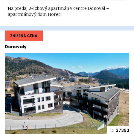
Na predaj 2-izbový apartmán v centre Donovál –
apartmánový dom Horec
ZNÍŽENÁ CENA
Donovaly
ID:
37393