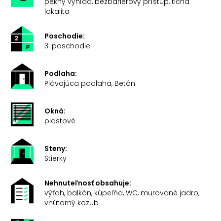
pekný výhľad, bezbariérový prístup, tichá
lokalita
Poschodie:
3. poschodie
Podlaha:
Plávajúca podlaha, Betón
Okná:
plastové
Steny:
Stierky
Nehnuteľnosť obsahuje:
výťah, balkón, kúpeľňa, WC, murované jadro,
vnútorný kozub