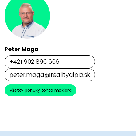
Peter Maga
+421 902 896 666
peter.maga@realityalpia.sk
Všetky ponuky tohto makléra