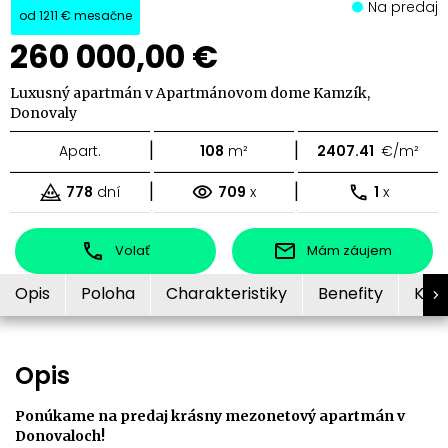
Na predaj
od
1211 €
mesačne
260 000,00 €
Luxusný apartmán v Apartmánovom dome Kamzík,
Donovaly
|
|
Apart.
108
m²
2407.41
€/m²
|
|
778
dní
709
x
1
x
Volať
Mám záujem
Opis
Poloha
Charakteristiky
Benefity
Kon
Opis
Ponúkame na predaj krásny mezonetový apartmán v
Donovaloch!