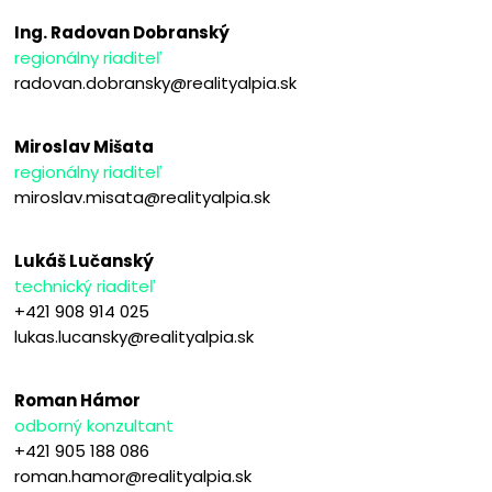
Ing. Radovan Dobranský
regionálny riaditeľ
radovan.dobransky@realityalpia.sk
Miroslav Mišata
regionálny riaditeľ
miroslav.misata@realityalpia.sk
Lukáš Lučanský
technický riaditeľ
+421 908 914 025
lukas.lucansky@realityalpia.sk
Roman Hámor
odborný konzultant
+421 905 188 086
roman.hamor@realityalpia.sk