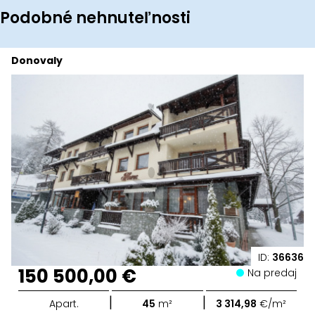
Podobné nehnuteľnosti
Donovaly
ID:
36636
150 500,00 €
Na predaj
|
|
Apart.
45
m²
3 314,98
€/m²