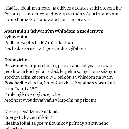
Hľadáte ideálne miesto na oddych a relax v srdci Slovenska?
Potom je tento mezonetový apartmán v Apartmánovom
dome Kamzík v Donovaloch presne pre vás!
Apartmán s úchvatným výhľadom a moderným
vybavením:
Podlahová plocha 107 m2 + balkón
Nachádza sa na 3. a 4. poschodí s výťahom
Dispozícia:
Prízemie
: vstupná chodba, priestranná obývacia izba s
jedálňou a kuchyňou, sklad, kúpeľňa so hydromasážnym
sprchovacím kútom a WC, balkón s výhľadom na svahy
Poschodie:
chodba, 1 menšia izba a 2 spálne s vlastnými
kúpeľňami a WC
Funkčný krb v obývacej izbe
Možnosť vybudovať vaňu v kúpeľni na prízemí
Nízke prevádzkové náklady
Energetický certifikát B
Ideálna lokalita pre milovníkov prírody a aktívneho