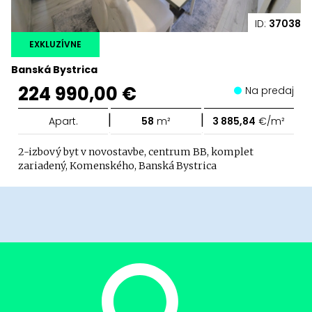
ID:
37038
EXKLUZÍVNE
Banská Bystrica
224 990,00 €
Na predaj
|
|
Apart.
58
m²
3 885,84
€/m²
2-izbový byt v novostavbe, centrum BB, komplet
zariadený, Komenského, Banská Bystrica