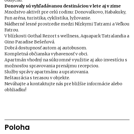
oddychu:
Donovaly sú vyhľadávanou destináciou v lete aj v zime
Množstvo aktivít pre celú rodinu: Donovalkovo, Habakuky,
Fun aréna, turistika, cyklistika, lyžovanie.
Nádherné lesné prostredie medzi Nízkymi Tatrami a Veľkou
Fatrou.
V blízkosti Gothal Rezort s wellness, Aquapark Tatralandia a
Gino Paradise Bešeňová.
Dobrá dostupnosť autom aj autobusom.
Kompletná občianska vybavenosť v obci.
Apartmán vhodný na súkromné využitie aj ako investíciu s
možnosťou spravovania prenájmu recepciou.
Služby správy apartmánu a upratovania.
Reštaurácia s terasou v objekte.
Neváhajte a kontaktujte nás pre bližšie informácie alebo
obhliadku!
Poloha