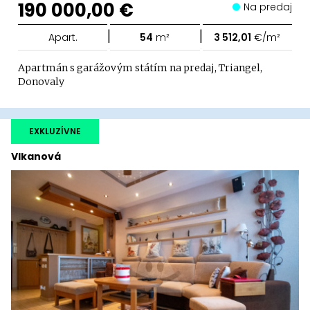
190 000,00 €
Na predaj
|
|
Apart.
54
m²
3 512,01
€/m²
Apartmán s garážovým státím na predaj, Triangel,
Donovaly
EXKLUZÍVNE
Vlkanová