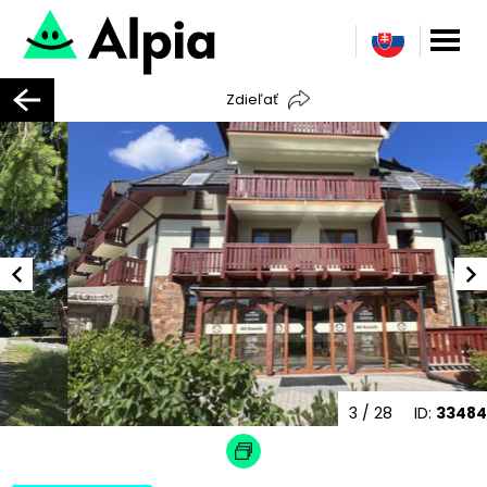
Zdieľať
3
/ 28
ID:
33484