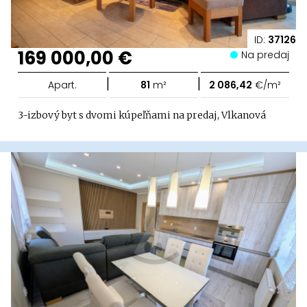
ID:
37126
169 000,00 €
Na predaj
|
|
Apart.
81
m²
2 086,42
€/m²
3-izbový byt s dvomi kúpeľňami na predaj, Vlkanová