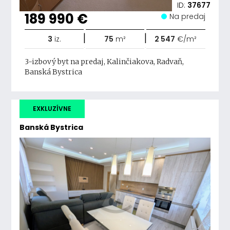
ID:
37677
189 990 €
Na predaj
|
|
3
iz.
75
m²
2 547
€/m²
3-izbový byt na predaj, Kalinčiakova, Radvaň,
Banská Bystrica
EXKLUZÍVNE
Banská Bystrica