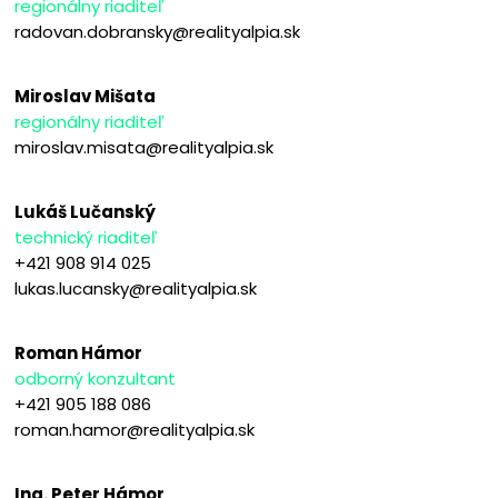
regionálny riaditeľ
radovan.dobransky@realityalpia.sk
Miroslav Mišata
regionálny riaditeľ
miroslav.misata@realityalpia.sk
Lukáš Lučanský
technický riaditeľ
+421 908 914 025
lukas.lucansky@realityalpia.sk
Roman Hámor
odborný konzultant
+421 905 188 086
roman.hamor@realityalpia.sk
Ing. Peter Hámor