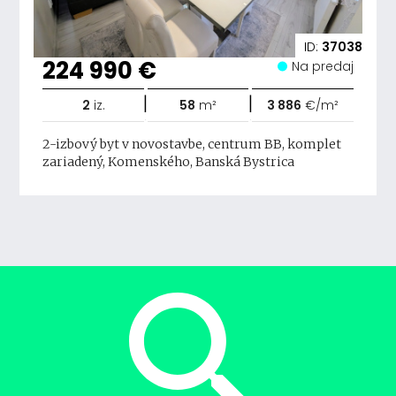
ID:
37038
224 990 €
Na predaj
|
|
2
iz.
58
m²
3 886
€/m²
2-izbový byt v novostavbe, centrum BB, komplet
zariadený, Komenského, Banská Bystrica