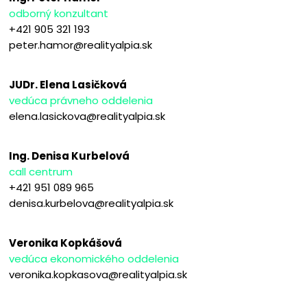
odborný konzultant
+421 905 321 193
peter.hamor@realityalpia.sk
JUDr. Elena Lasičková
vedúca právneho oddelenia
elena.lasickova@realityalpia.sk
Ing. Denisa Kurbelová
call centrum
+421 951 089 965
denisa.kurbelova@realityalpia.sk
Veronika Kopkášová
vedúca ekonomického oddelenia
veronika.kopkasova@realityalpia.sk