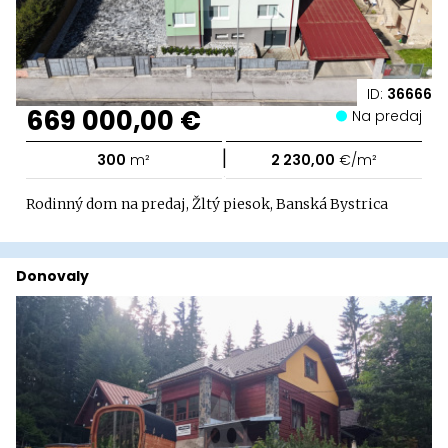
ID:
36666
669 000,00 €
Na predaj
|
300
m²
2 230,00
€/m²
Rodinný dom na predaj, Žltý piesok, Banská Bystrica
Donovaly