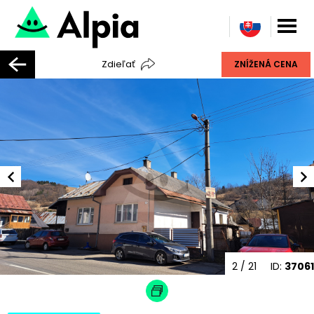
Zdieľať
ZNÍŽENÁ CENA
2
/ 21
ID:
37061