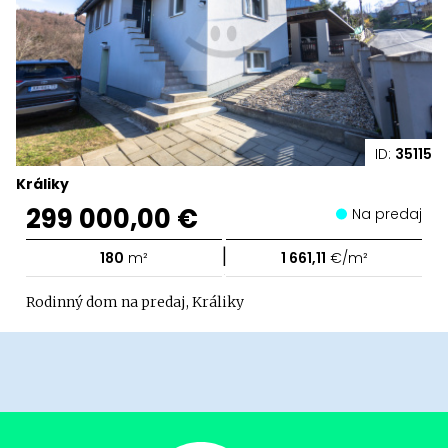
ID:
35115
Králiky
299 000,00 €
Na predaj
|
180
m²
1 661,11
€/m²
Rodinný dom na predaj, Králiky