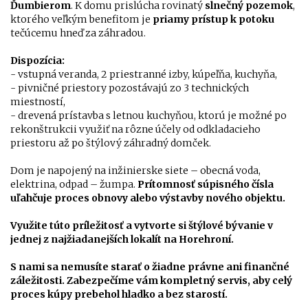
Ďumbierom
. K domu prislúcha rovinatý
slnečný pozemok
,
ktorého veľkým benefitom je
priamy prístup k potoku
tečúcemu hneď za záhradou.
Dispozícia:
- vstupná veranda, 2 priestranné izby, kúpeľňa, kuchyňa,
- pivničné priestory pozostávajú zo 3 technických
miestností,
- drevená prístavba s letnou kuchyňou, ktorú je možné po
rekonštrukcii využiť na rôzne účely od odkladacieho
priestoru až po štýlový záhradný domček.
Dom je napojený na inžinierske siete – obecná voda,
elektrina, odpad – žumpa.
Prítomnosť súpisného čísla
uľahčuje proces obnovy alebo výstavby nového objektu.
Využite túto príležitosť a vytvorte si štýlové bývanie v
jednej z najžiadanejších lokalít na Horehroní.
S nami sa nemusíte starať o žiadne právne ani finančné
záležitosti. Zabezpečíme vám kompletný servis, aby celý
proces kúpy prebehol hladko a bez starostí.