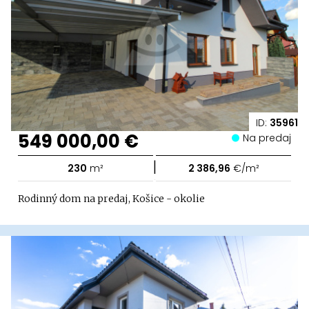
ID:
35961
549 000,00 €
Na predaj
|
230
m²
2 386,96
€/m²
Rodinný dom na predaj, Košice - okolie