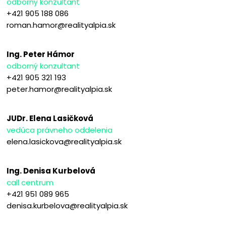
odborný konzultant
+421 905 188 086
roman.hamor@realityalpia.sk
Ing. Peter Hámor
odborný konzultant
+421 905 321 193
peter.hamor@realityalpia.sk
JUDr. Elena Lasičková
vedúca právneho oddelenia
elena.lasickova@realityalpia.sk
Ing. Denisa Kurbelová
call centrum
+421 951 089 965
denisa.kurbelova@realityalpia.sk