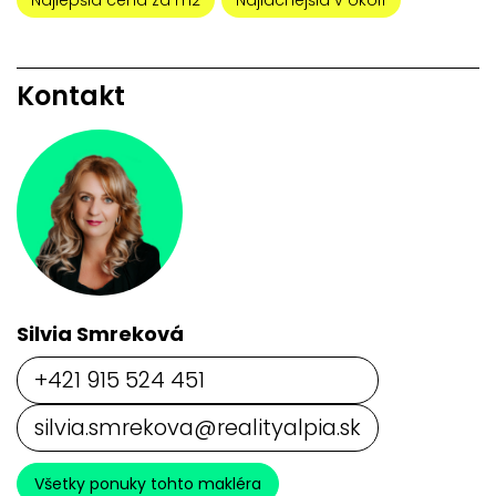
Najlepšia cena za m2
Najlacnejšia v okolí
Kontakt
Silvia Smreková
+421 915 524 451
silvia.smrekova@realityalpia.sk
Všetky ponuky tohto makléra