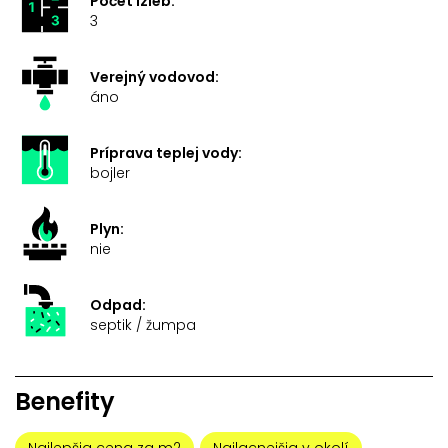
Počet izieb:
3
Verejný vodovod:
áno
Príprava teplej vody:
bojler
Plyn:
nie
Odpad:
septik / žumpa
Benefity