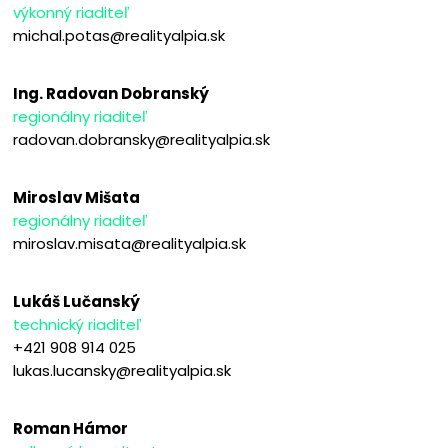
výkonný riaditeľ
michal.potas@realityalpia.sk
Ing. Radovan Dobranský
regionálny riaditeľ
radovan.dobransky@realityalpia.sk
Miroslav Mišata
regionálny riaditeľ
miroslav.misata@realityalpia.sk
Lukáš Lučanský
technický riaditeľ
+421 908 914 025
lukas.lucansky@realityalpia.sk
Roman Hámor