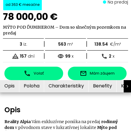
Na predaj
od
363 €
mesačne
78 000,00 €
MÝTO POD ĎUMBIEROM – Dom so slnečným pozemkom na
predaj
|
|
3
iz.
563
m²
138.54
€/m²
|
|
157
dní
99
x
2
x
Volať
Mám záujem
Opis
Poloha
Charakteristiky
Benefity
Kon
Opis
Reality Alpia
Vám exkluzívne ponúka na predaj
rodinný
dom
v pôvodnom stave v lukratívnej lokalite
Mýto pod