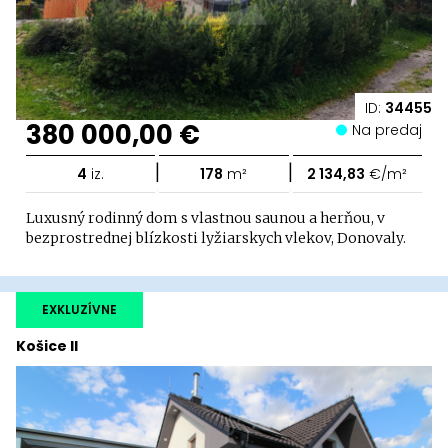
ID:
34455
380 000,00 €
Na predaj
|
|
4
iz.
178
m²
2 134,83
€/m²
Luxusný rodinný dom s vlastnou saunou a herňou, v
bezprostrednej blízkosti lyžiarskych vlekov, Donovaly.
EXKLUZÍVNE
Košice II