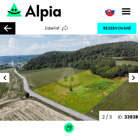
Zdieľať
REZERVOVANÉ
3
/ 3
ID:
33938