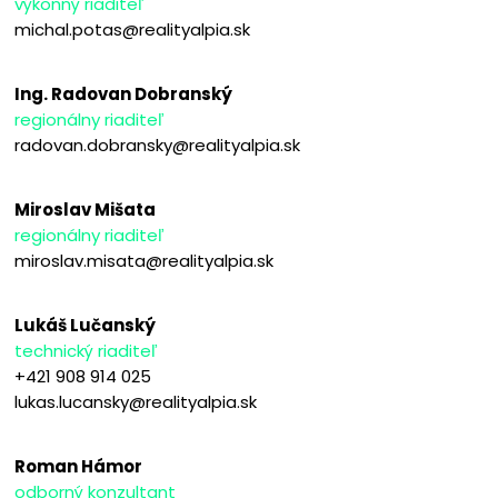
výkonný riaditeľ
michal.potas@realityalpia.sk
Ing. Radovan Dobranský
regionálny riaditeľ
radovan.dobransky@realityalpia.sk
Miroslav Mišata
regionálny riaditeľ
miroslav.misata@realityalpia.sk
Lukáš Lučanský
technický riaditeľ
+421 908 914 025
lukas.lucansky@realityalpia.sk
Roman Hámor
odborný konzultant