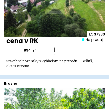
ID:
37980
cena v RK
Na predaj
|
894
m²
-
Stavebné pozemky s výhľadom na prírodu – Beňuš,
okres Brezno
Brusno