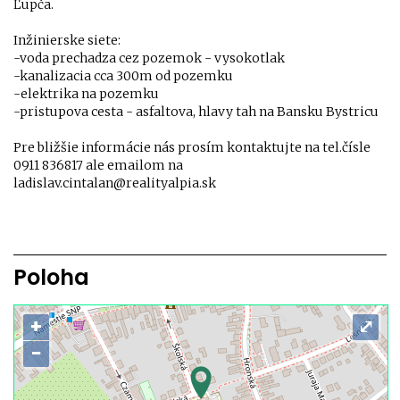
Ľupča.
Inžinierske siete:
-voda prechadza cez pozemok - vysokotlak
-kanalizacia cca 300m od pozemku
-elektrika na pozemku
-pristupova cesta - asfaltova, hlavy tah na Bansku Bystricu
Pre bližšie informácie nás prosím kontaktujte na tel.čísle
0911 836817 ale emailom na
ladislav.cintalan@realityalpia.sk
Poloha
+
⤢
−