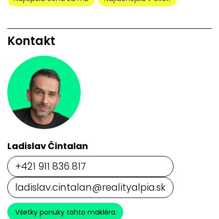
Kontakt
Ladislav Čintalan
+421 911 836 817
ladislav.cintalan@realityalpia.sk
Všetky ponuky tohto makléra