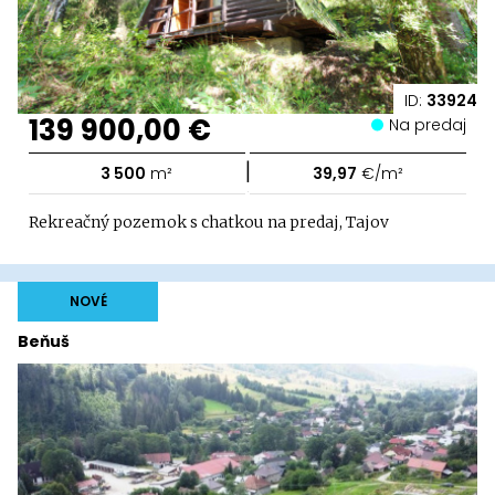
ID:
33924
139 900,00 €
Na predaj
|
3 500
m²
39,97
€/m²
Rekreačný pozemok s chatkou na predaj, Tajov
NOVÉ
Beňuš