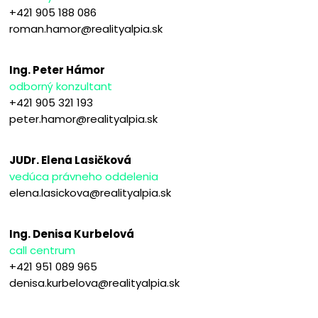
+421 905 188 086
roman.hamor@realityalpia.sk
Ing. Peter Hámor
odborný konzultant
+421 905 321 193
peter.hamor@realityalpia.sk
JUDr. Elena Lasičková
vedúca právneho oddelenia
elena.lasickova@realityalpia.sk
Ing. Denisa Kurbelová
call centrum
+421 951 089 965
denisa.kurbelova@realityalpia.sk