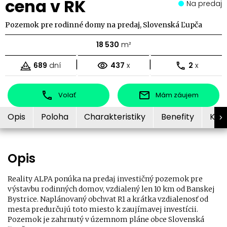
cena v RK
Na predaj
Pozemok pre rodinné domy na predaj, Slovenská Ľupča
18 530
m²
|
|
689
dní
437
x
2
x
Volať
Mám záujem
Opis
Poloha
Charakteristiky
Benefity
Kon
Opis
Reality ALPA ponúka na predaj investičný pozemok pre
výstavbu rodinných domov, vzdialený len 10 km od Banskej
Bystrice. Naplánovaný obchvat R1 a krátka vzdialenosť od
mesta predurčujú toto miesto k zaujímavej investícii.
Pozemok je zahrnutý v územnom pláne obce Slovenská