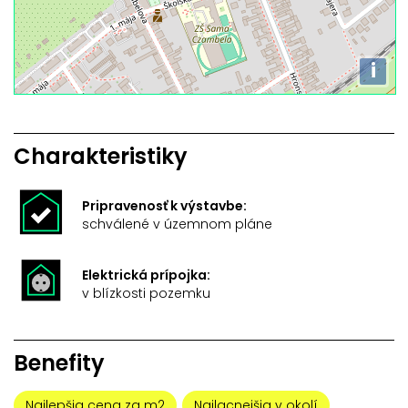
i
Charakteristiky
Pripravenosť k výstavbe:
schválené v územnom pláne
Elektrická prípojka:
v blízkosti pozemku
Benefity
Najlepšia cena za m2
Najlacnejšia v okolí