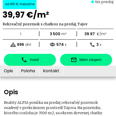
Na predaj
od
651 €
mesačne
39,97 €/m²
Rekreačný pozemok s chatkou na predaj, Tajov
|
|
1
3 500
m²
39.97
€/m²
|
|
696
dní
574
x
3
x
Volať
Mám záujem
Opis
Poloha
Kontakt
Opis
Reality ALPIA ponúka na predaj rekreačný pozemok
osadený v prekrásnom prostredí Tajova. Na pozemku,
ktorého rozloha je 3500 m2, sa okrem drevenej chatky