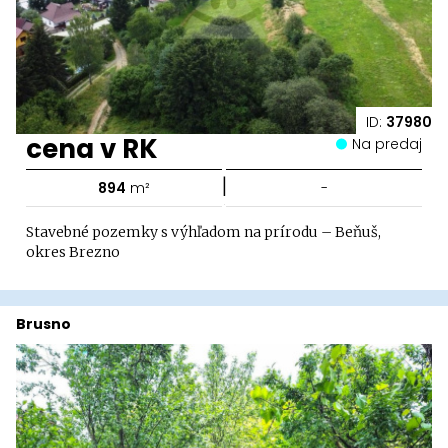
ID:
37980
cena v RK
Na predaj
|
894
m²
-
Stavebné pozemky s výhľadom na prírodu – Beňuš,
okres Brezno
Brusno