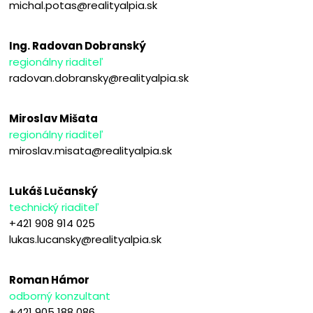
michal.potas@realityalpia.sk
Ing. Radovan Dobranský
regionálny riaditeľ
radovan.dobransky@realityalpia.sk
Miroslav Mišata
regionálny riaditeľ
miroslav.misata@realityalpia.sk
Lukáš Lučanský
technický riaditeľ
+421 908 914 025
lukas.lucansky@realityalpia.sk
Roman Hámor
odborný konzultant
+421 905 188 086