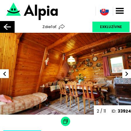
Zdieľať
EXKLUZÍVNE
2
/ 11
ID:
33924