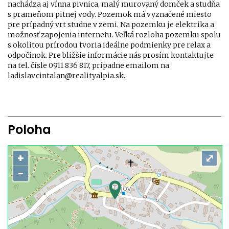
nachádza aj vínna pivnica, malý murovaný domček a studňa
s prameňom pitnej vody. Pozemok má vyznačené miesto
pre prípadný vrt studne v zemi. Na pozemku je elektrika a
možnosť zapojenia internetu. Veľká rozloha pozemku spolu
s okolitou prírodou tvoria ideálne podmienky pre relax a
odpočinok. Pre bližšie informácie nás prosím kontaktujte
na tel. čísle 0911 836 817, prípadne emailom na
ladislav.cintalan@realityalpia.sk.
Poloha
+
⤢
−