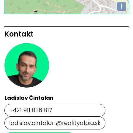
i
Kontakt
Ladislav Čintalan
+421 911 836 817
ladislav.cintalan@realityalpia.sk