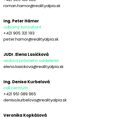
roman.hamor@realityalpia.sk
Ing. Peter Hámor
odborný konzultant
+421 905 321 193
peter.hamor@realityalpia.sk
JUDr. Elena Lasičková
vedúca právneho oddelenia
elena.lasickova@realityalpia.sk
Ing. Denisa Kurbelová
call centrum
+421 951 089 965
denisa.kurbelova@realityalpia.sk
Veronika Kopkášová