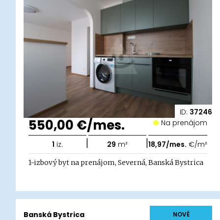
ID:
37246
550,00 €/mes.
Na prenájom
|
|
1
iz.
29
m²
18,97/mes.
€/m²
1-izbový byt na prenájom, Severná, Banská Bystrica
Banská Bystrica
NOVÉ