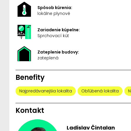
Spôsob kúrenia:
lokálne plynové
Zariadenie kúpelne:
Sprchovací kút
Zateplenie budovy:
zateplená
Benefity
Najpredávanejšia lokalita
Obľúbená lokalita
N
Kontakt
Ladislav Čintalan