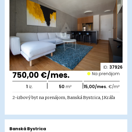
ID:
37926
750,00 €/mes.
Na prenájom
|
|
1
iz.
50
m²
15,00/mes.
€/m²
2-izbový byt na prenájom, Banská Bystrica, J.Kráľa
Banská Bystrica