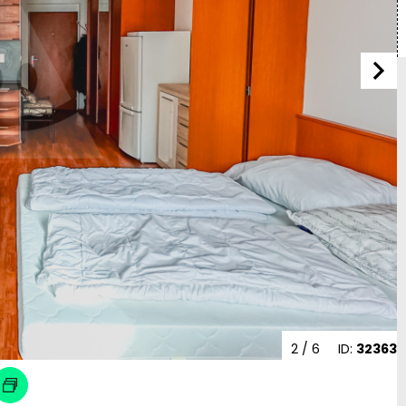
2
/ 6
ID:
32363