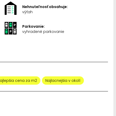
Nehnuteľnosť obsahuje:
výťah
Parkovanie:
vyhradené parkovanie
ajlepšia cena za m2
Najlacnejšia v okolí