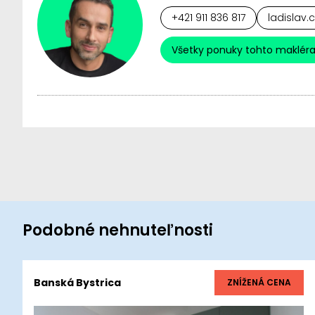
+421 911 836 817
ladislav.
Všetky ponuky tohto maklér
Podobné nehnuteľnosti
Banská Bystrica
ZNÍŽENÁ CENA