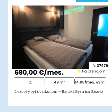
ID:
37979
690,00 €/mes.
Na prenájom
|
|
1
iz.
49
m²
14,08/mes.
€/m²
2-izbový byt s balkónom – Banská Bystrica, Sásová