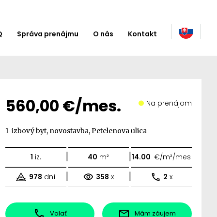
Q
Správa prenájmu
O nás
Kontakt
560,00 €/mes.
Na prenájom
1-izbový byt, novostavba, Petelenova ulica
|
|
1
iz.
40
m²
14.00
€/m²/mes
|
|
978
dní
358
x
2
x
Volať
Mám záujem