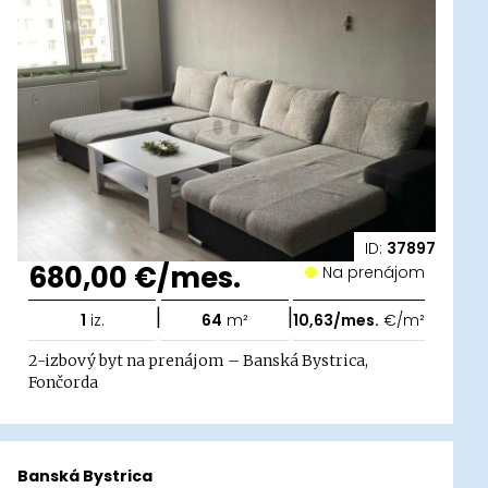
ID:
37897
680,00 €/mes.
Na prenájom
|
|
1
iz.
64
m²
10,63/mes.
€/m²
2-izbový byt na prenájom – Banská Bystrica,
Fončorda
Banská Bystrica