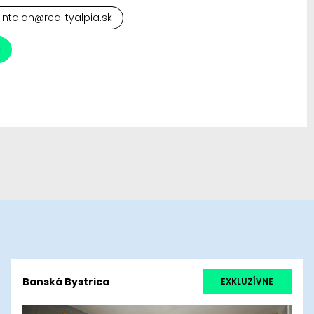
cintalan@realityalpia.sk
a
Banská Bystrica
EXKLUZÍVNE