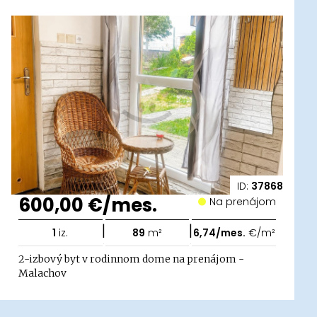
ID:
37868
600,00 €/mes.
Na prenájom
|
|
1
iz.
89
m²
6,74/mes.
€/m²
2-izbový byt v rodinnom dome na prenájom -
Malachov