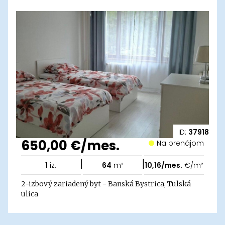
ID:
37918
650,00 €/mes.
Na prenájom
|
|
1
iz.
64
m²
10,16/mes.
€/m²
2-izbový zariadený byt - Banská Bystrica, Tulská
ulica