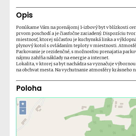
Opis
Ponúkame Vám na prenájomj 1-izbový byt v blízkosti ce
prvom poschodí a je čiasťočne zariadený. Dispozíciu tv
miestnosť, ktorej súčasťou je kuchynská linka a výklopn
plynový kotol s ovládaním teploty v miestnosti. Atmosf
Parkovanie je rezidenčné, s možnosťou prenajatia park
nájmu zahŕňa náklady na energie a internet.
Lokalita, v ktorej sa byt nachádza sa vyznačuje výborn
na obchvat mesta. Na vychutnanie atmosféry krásneho n
Poloha
+
−