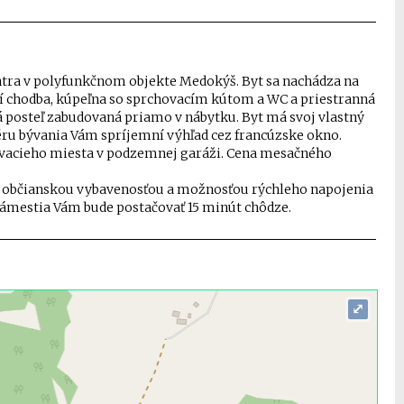
ntra v polyfunkčnom objekte Medokýš. Byt sa nachádza na
orí chodba, kúpeľna so sprchovacím kútom a WC a priestranná
á posteľ zabudovaná priamo v nábytku. Byt má svoj vlastný
éru bývania Vám spríjemní výhľad cez francúzske okno.
ovacieho miesta v podzemnej garáži. Cena mesačného
ou občianskou vybavenosťou a možnosťou rýchleho napojenia
ámestia Vám bude postačovať 15 minút chôdze.
⤢